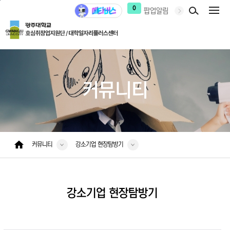
본문 바로가기
주 메뉴 바로가기
0
팝업알림
커뮤니티
커뮤니티
강소기업 현장탐방기
강소기업 현장탐방기