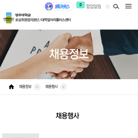
본문 바로가기
주 메뉴 바로가기
0
팝업알림
채용정보
채용정보
채용행사
채용행사