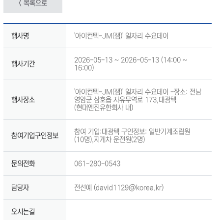
< 목록으로
행사명
'아이컨텍-JM(잼)' 일자리 수요데이
2026-05-13 ~ 2026-05-13 (14:00 ~
행사기간
16:00)
'아이컨텍-JM(잼)' 일자리 수요데이 -장소: 전남
행사장소
영암군 삼호읍 자유무역로 173,대광텍
(현대엔진유한회사 내)
참여 기업:대광텍 구인정보: 일반기계조립원
참여기업구인정보
(10명),지게차 운전원(2명)
문의전화
061-280-0543
담당자
전선예 (david1129@korea.kr)
오시는길