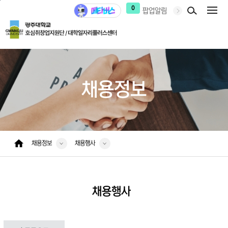
본문 바로가기
주 메뉴 바로가기
0
팝업알림
채용정보
채용정보
채용행사
채용행사