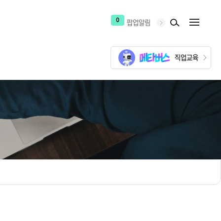
0
팝업알림
직업교육