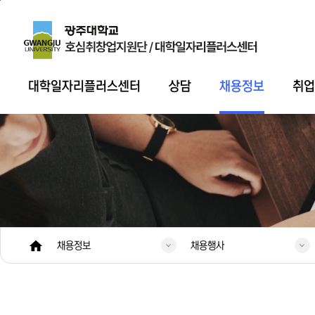
본문 바로가기
주 메뉴 바로가기
대학일자리플러스센터
상담
채용정보
취
채용정보
채용행사