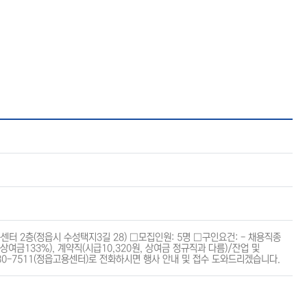
용센터 2층(정읍시 수성택지3길 28) □모집인원: 5명 □구인요건: - 채용직종
상여금133%), 계약직(시급10,320원, 상여금 정규직과 다름)/잔업 및
30-7511(정읍고용센터)로 전화하시면 행사 안내 및 접수 도와드리겠습니다.