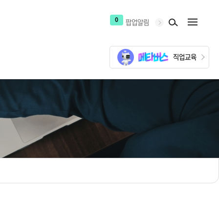
0
팝업알림
직업교육