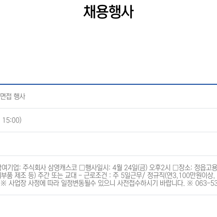
채용행사
면접 행사
 15:00)
□참여기업: 주식회사 삼영캐스코 □행사일시: 4월 24일(금) 오후2시 □장소: 정읍고
품 제조 등) 주간 또는 교대 - 근로조건 : 주 5일근무/ 정규직(연3,100만원이상, 
참 ※ 사업장 사정에 따라 일정변동될수 있으니 사전접수하시기 바랍니다. ※ 063-5