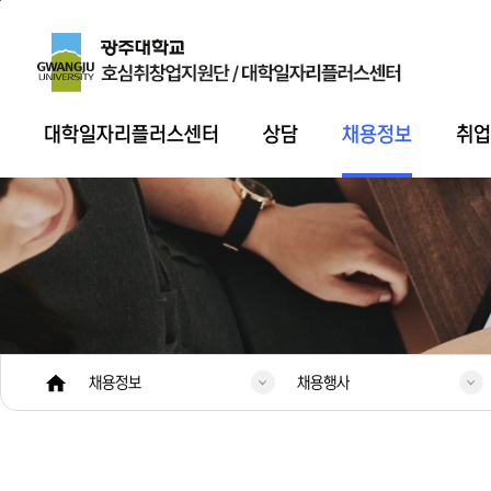
본문 바로가기
주 메뉴 바로가기
대학일자리플러스센터
상담
채용정보
취
채용정보
채용행사