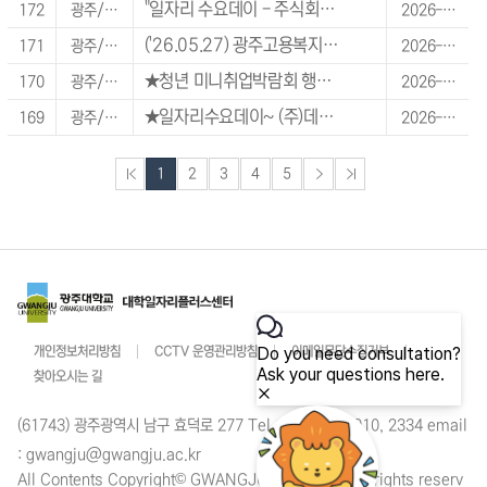
"일자리 수요데이 - 주식회사더원, (주)일강"
172
광주/전라/제주 지역
2026-05-27 ~ 2026-05-27
('26.05.27) 광주고용복지+센터 일자리수요데이((주)지오메디칼 등)
171
광주/전라/제주 지역
2026-05-27 ~ 2026-05-27
★청년 미니취업박람회 행사★
170
광주/전라/제주 지역
2026-05-27 ~ 2026-05-27
★일자리수요데이~ (주)데크카본
169
광주/전라/제주 지역
2026-05-21 ~ 2026-05-21
1
2
3
4
5
개인정보처리방침
CCTV 운영관리방침
이메일무단수집거부
찾아오시는 길
(61743) 광주광역시 남구 효덕로 277 Tel : 062 670 2910, 2334 email
: gwangju@gwangju.ac.kr
All Contents Copyright© GWANGJU University. All rights reserv