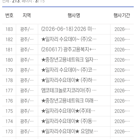
전체 :
213
, 페이지 :
3
/15
번호
지역
행사명
행사기간
(2026-06-18) 2026 미니 취업 박람회
183
광주/전라/제주 지역
2026-06-18 ~ 2026-06-18
★일자리 수요데이~ (주)오디텍
182
광주/전라/제주 지역
2026-06-18 ~ 2026-06-18
(260617) 광주고용복지+센터 일자리수요데이(쿠팡풀필먼트서비스 유한회사)
181
광주/전라/제주 지역
2026-06-17 ~ 2026-06-17
★중장년고용네트워크 일자리수요데이
180
광주/전라/제주 지역
2026-06-17 ~ 2026-06-17
★일자리 수요데이~ (주)코비코테크
179
광주/전라/제주 지역
2026-06-12 ~ 2026-06-12
★일자리수요데이★ (주)하림정읍공장 면접 행사(생산직, OP)
178
광주/전라/제주 지역
2026-06-10 ~ 2026-06-10
앰코테크놀로지코리아(주) 광주사업장 채용설명회 및 컨설팅(순천지역 참여자 모집)
177
광주/전라/제주 지역
2026-06-09 ~ 2026-06-09
★중장년고용네트워크 미래모빌리티 일자리수요데이
176
광주/전라/제주 지역
2026-06-05 ~ 2026-06-05
★일자리수요데이★(주)데크카본
175
광주/전라/제주 지역
2026-06-04 ~ 2026-06-04
★일자리수요데이★ (주)동원에프앤비 정읍공장 생산직 모집
174
광주/전라/제주 지역
2026-05-29 ~ 2026-05-29
★일자리수요데이★ 요양보호사 만남의날 (간호조무사, 조리원 포함)
173
광주/전라/제주 지역
2026-05-28 ~ 2026-05-28