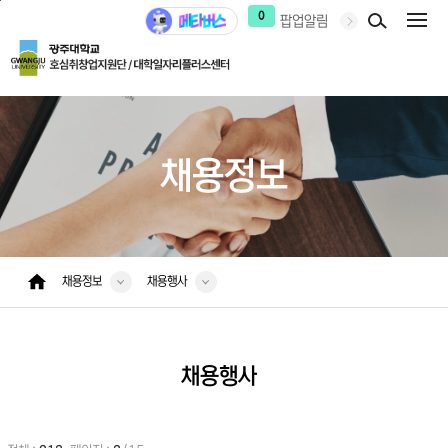
본문 바로가기
주 메뉴 바로가기
0
팝업알림
채용정보
채용정보
채용행사
채용행사