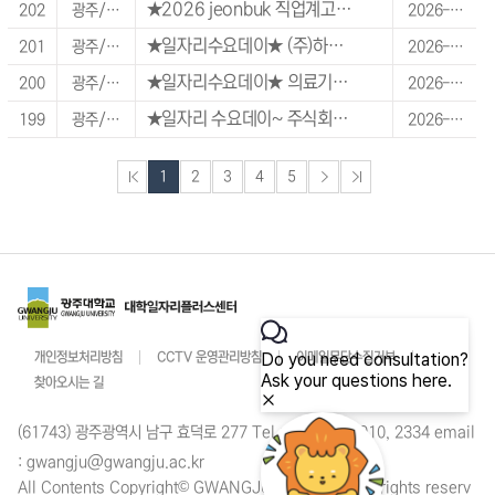
★2026 jeonbuk 직업계고 · 청년 취업연계 만남의 날 행사
202
광주/전라/제주 지역
2026-07-15 ~ 2026-07-15
★일자리수요데이★ (주)하림정읍공장 면접 행사(생산직)
201
광주/전라/제주 지역
2026-07-15 ~ 2026-07-15
★일자리수요데이★ 의료기관 만남의날 (사회복지사, 사무원, 간호조무사, 조리원, 요양보호사)
200
광주/전라/제주 지역
2026-07-15 ~ 2026-07-15
★일자리 수요데이~ 주식회사 다원제이케이
199
광주/전라/제주 지역
2026-07-08 ~ 2026-07-08
1
2
3
4
5
개인정보처리방침
CCTV 운영관리방침
이메일무단수집거부
찾아오시는 길
(61743) 광주광역시 남구 효덕로 277 Tel : 062 670 2910, 2334 email
: gwangju@gwangju.ac.kr
All Contents Copyright© GWANGJU University. All rights reserv