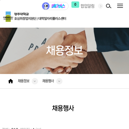
본문 바로가기
주 메뉴 바로가기
0
팝업알림
채용정보
채용정보
채용행사
채용행사