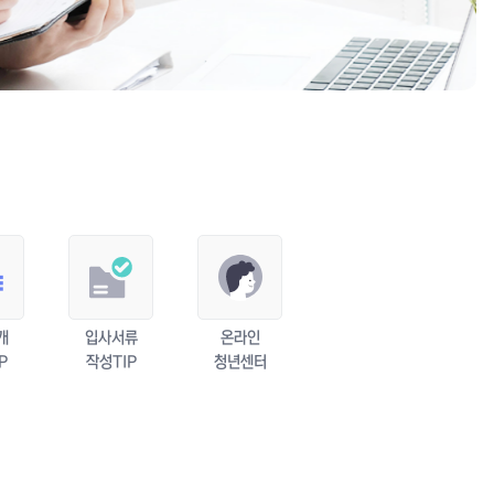
개
입사서류
온라인
P
작성TIP
청년센터