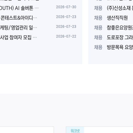
AI 솔버톤 참가팀 모집
2026-07-30
채용
(주)신성소재
&아이디어 공모전 개최
2026-07-23
채용
생산직직원
집(롯데백화점광주점, 인턴형)
2026-07-23
채용
참좋은요양원
 참여자 모집 안내
2026-07-22
채용
도로포장 그라
채용
방문목욕 요양보호사
워크넷