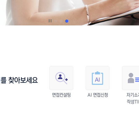
터
를 찾아보세요
면접컨설팅
AI 면접신청
자기소
작성TI