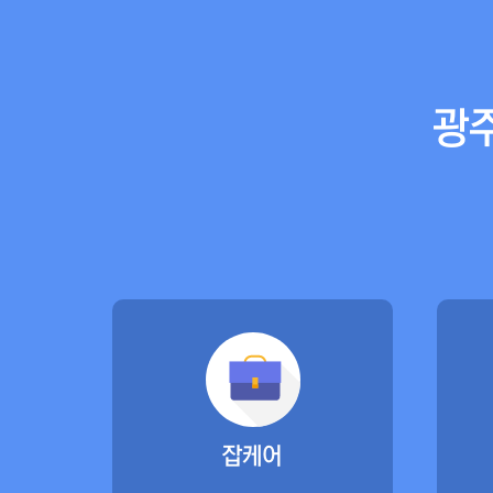
광
잡케어