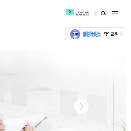
0
팝업알림
직업교육