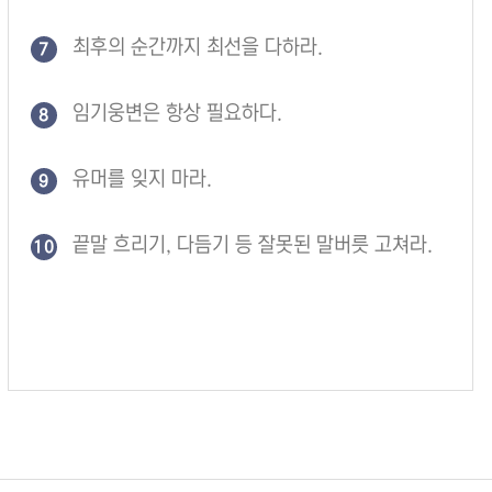
최후의 순간까지 최선을 다하라.
7
임기웅변은 항상 필요하다.
8
유머를 잊지 마라.
9
끝말 흐리기, 다듬기 등 잘못된 말버릇 고쳐라.
10