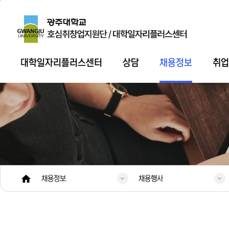
본문 바로가기
주 메뉴 바로가기
대학일자리플러스센터
상담
채용정보
취
채용정보
채용행사