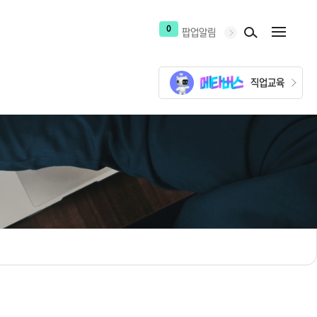
0
팝업알림
직업교육