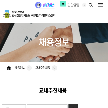
본문 바로가기
주 메뉴 바로가기
0
팝업알림
채용정보
채용정보
교내추천채용
교내추천채용